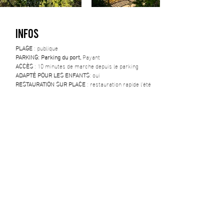
INFOS
PLAGE
: publique
PARKING: Parking du port,
Payant
ACCÈS
: 10 minutes de marche depuis le parking
ADAPTÉ POUR LES ENFANTS
: oui
RESTAURATION SUR PLACE
: restauration rapide l'été