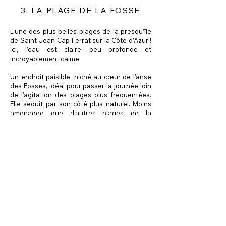
3. LA PLAGE DE LA FOSSE
L’une des plus belles plages de la presqu’île
de Saint-Jean-Cap-Ferrat sur la Côte d’Azur !
Ici, l’eau est claire, peu profonde et
incroyablement calme.
Un endroit paisible, niché au cœur de l’anse
des Fosses, idéal pour passer la journée loin
de l’agitation des plages plus fréquentées.
Elle séduit par son côté plus naturel. Moins
aménagée que d’autres plages de la
presqu’île, elle est appréciée par ceux qui
recherchent un cadre plus simple et moins
urbanisé.