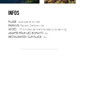
INFOS
PLAGE
: publique et privée
PARKING:
Payant, Centre-ville
ACCÈS
: 15 minutes de marche depuis le parking
ADAPTÉ POUR LES ENFANTS
: oui
RESTAURATION SUR PLACE
: oui